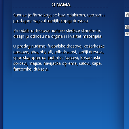
O NAMA
Sunrise je firma koja se bavi odabirom, uvozom i
prodajom najkvalitetnijih kopija dresova.
Pri odabiru dresova nudimo sledece standarde:
dizajn (u odnosu na orginal) i kvalitet materijala.
U prodaji nudimo: fudbalske dresove, košarkaške
dresove, nba, nhl, nfl, mlb dresovi, dečiji dresovi,
sportska oprema: fudbalski šorcevi, košarkaski
šorcevi, majice, navijačka oprema, šalovi, kape,
fantomke, duksevi.