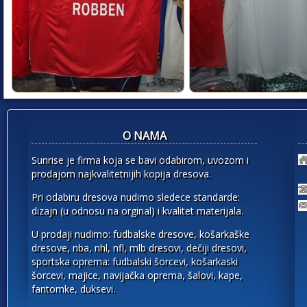
O NAMA
Sunrise je firma koja se bavi odabirom, uvozom i
prodajom najkvalitetnijih kopija dresova.
Pri odabiru dresova nudimo sledece standarde:
dizajn (u odnosu na orginal) i kvalitet materijala.
U prodaji nudimo: fudbalske dresove, košarkaške
dresove, nba, nhl, nfl, mlb dresovi, dečiji dresovi,
sportska oprema: fudbalski šorcevi, košarkaski
šorcevi, majice, navijačka oprema, šalovi, kape,
fantomke, duksevi.